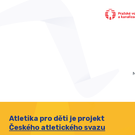
Atletika pro děti je projekt
Českého atletického svazu