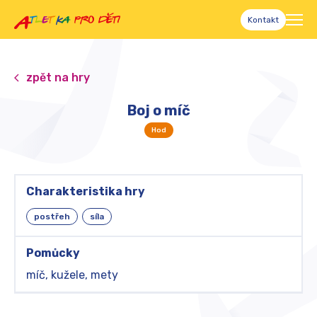
Kontakt
zpět na hry
Boj o míč
Hod
Charakteristika hry
postřeh
síla
Pomůcky
míč, kužele, mety