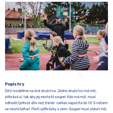
Popis hry
Děti rozdělíme na dvě družstva. Jedno družstvo má míč,
přihrává si, tak aby jej nechytil soupeř. Kdo má míč, musí
odhodit/přihrát dřív než trenér nahlas napočítá do tří. S míčem
se nesmí běhat. Platí i přihrávky o zem. Soupeř musí získat míč