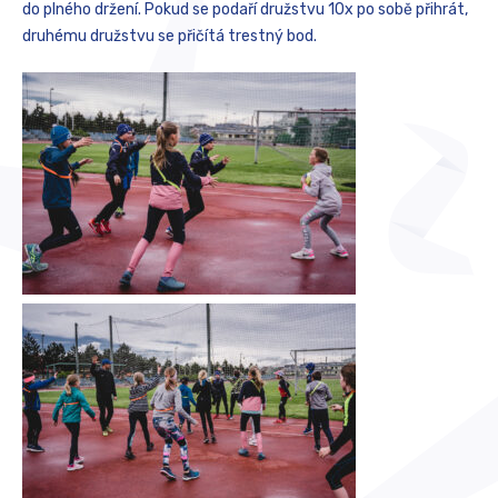
do plného držení. Pokud se podaří družstvu 10x po sobě přihrát,
druhému družstvu se přičítá trestný bod.