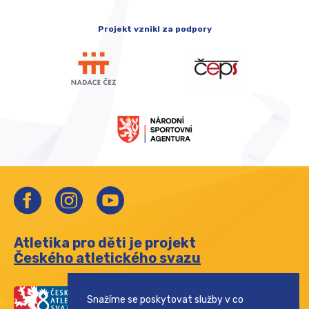
Projekt vznikl za podpory
Atletika pro děti je projekt
Českého atletického svazu
Snažíme se poskytovat služby v co