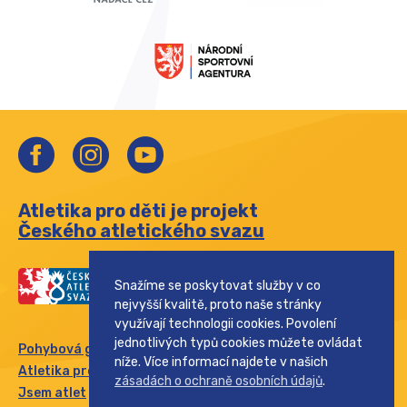
Atletika pro děti je projekt
Českého atletického svazu
Snažíme se poskytovat služby v co
nejvyšší kvalitě, proto naše stránky
využívají technologii cookies. Povolení
jednotlivých typů cookies můžete ovládat
Pohybová gramotnost
níže. Více informací najdete v našich
Atletika pro rodinu
zásadách o ochraně osobních údajů
.
Jsem atlet