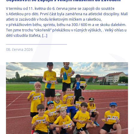
V termínu od 11. května do 6. června jsme se zapojili do soutěže
s Atletikou pro děti. První část byla zaměřena na atletické disciplíny. Malí
atleti si zazávodili v hodu kriketovým míčkem a raketkou,
v překážkovém běhu, sprintu, běhu na 300 / 600 m a ve skoku dalekém.
Ten jsme trochu “okořenili” překážkou v různých výškách, . Velký ohlas u
dětí vzbudila štafeta, […]
08. června 2026