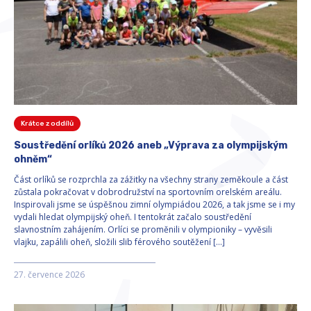
Krátce z oddílů
Soustředění orlíků 2026 aneb „Výprava za olympijským
ohněm“
Část orlíků se rozprchla za zážitky na všechny strany zeměkoule a část
zůstala pokračovat v dobrodružství na sportovním orelském areálu.
Inspirovali jsme se úspěšnou zimní olympiádou 2026, a tak jsme se i my
vydali hledat olympijský oheň. I tentokrát začalo soustředění
slavnostním zahájením. Orlíci se proměnili v olympioniky – vyvěsili
vlajku, zapálili oheň, složili slib férového soutěžení […]
27. července 2026