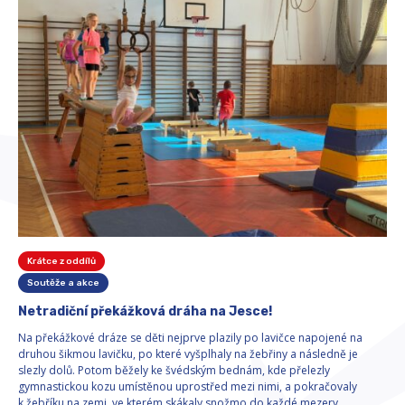
Krátce z oddílů
Soutěže a akce
Netradiční překážková dráha na Jesce!
Na překážkové dráze se děti nejprve plazily po lavičce napojené na
druhou šikmou lavičku, po které vyšplhaly na žebřiny a následně je
slezly dolů. Potom běžely ke švédským bednám, kde přelezly
gymnastickou kozu umístěnou uprostřed mezi nimi, a pokračovaly
k žebříku na zemi, ve kterém skákaly snožmo do každé mezery.