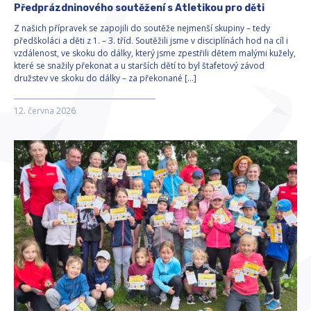
Předprázdninového soutěžení s Atletikou pro děti
Z našich přípravek se zapojili do soutěže nejmenší skupiny – tedy
předškoláci a děti z 1. – 3. tříd. Soutěžili jsme v disciplínách hod na cíl i
vzdálenost, ve skoku do dálky, který jsme zpestřili dětem malými kužely,
které se snažily překonat a u starších dětí to byl štafetový závod
družstev ve skoku do dálky – za překonané […]
12. června 2026