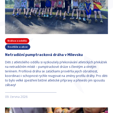
Krátce z oddílů
Soutěže a akce
Netradiční pumptracková dráha v Milevsku
Děti z atletického oddílu si vyzkoušely překonávání atletických překážek
na netradičním místě – pumptrackové dráze s členitým a vlnitým
terénem. Profilová dráha se zatáčkami prověřila jejich obratnost,
koordinaci i schopnost rychle reagovat na změny profilu dráhy. Pro děti
to bylo velké zpestření běžné atletické přípravy a přineslo jim spoustu
zábavy!
09. června 2026