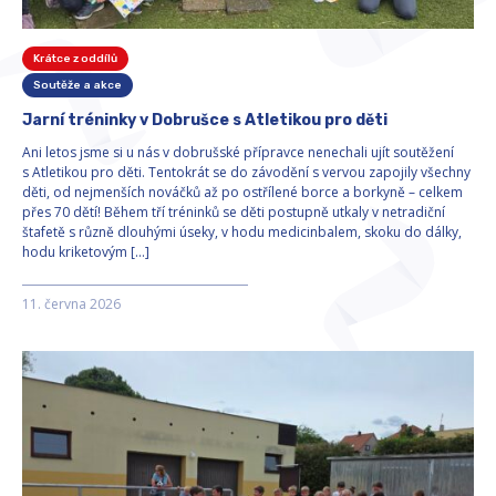
Krátce z oddílů
Soutěže a akce
Jarní tréninky v Dobrušce s Atletikou pro děti
Ani letos jsme si u nás v dobrušské přípravce nenechali ujít soutěžení
s Atletikou pro děti. Tentokrát se do závodění s vervou zapojily všechny
děti, od nejmenších nováčků až po ostřílené borce a borkyně – celkem
přes 70 dětí! Během tří tréninků se děti postupně utkaly v netradiční
štafetě s různě dlouhými úseky, v hodu medicinbalem, skoku do dálky,
hodu kriketovým […]
11. června 2026