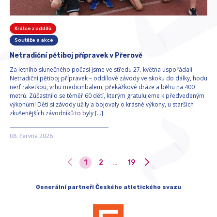
Krátce z oddílů
Soutěže a akce
Netradiční pětiboj přípravek v Přerově
Za letního slunečného počasí jsme ve středu 27. května uspořádali
Netradiční pětiboj přípravek – oddílové závody ve skoku do dálky, hodu
nerf raketkou, vrhu medicinbalem, překážkové dráze a běhu na 400
metrů. Zúčastnilo se téměř 60 dětí, kterým gratulujeme k předvedeným
výkonům! Děti si závody užily a bojovaly o krásné výkony, u starších
zkušenějších závodníků to byly […]
08. června 2026
1
2
…
19
Generální partneři Českého atletického svazu