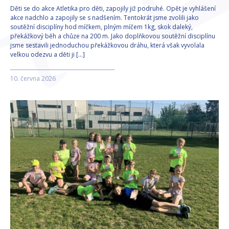
Děti se do akce Atletika pro děti, zapojily již podruhé. Opět je vyhlášení
akce nadchlo a zapojily se s nadšením. Tentokrát jsme zvolili jako
soutěžní disciplíny hod míčkem, plným míčem 1kg, skok daleký,
překážkový běh a chůze na 200 m. Jako doplňkovou soutěžní disciplínu
jsme sestavili jednoduchou překážkovou dráhu, která však vyvolala
velkou odezvu a děti ji […]
10. června 2026