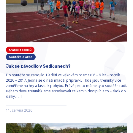
Krátce z oddílů
Soutěže a akce
Jak se závodilo v Sedlčanech?
Do soutěže se zapojilo 19 dětí ve věkovém rozmezí 6 – 9 let – ročník
2020 – 2017. Jedná se o naši mladší přípravku , kde jsou tréninky více
zaměřené na hry a lásku k pohybu. Právě proto máme tyto soutěže rádi.
Během dvou tréninků jsme absolvovali celkem 5 disciplín a to – skok do
dálky, […]
11. června 2026