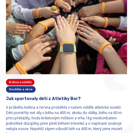
Krátce z oddílů
Soutěže a akce
Jak sportovaly děti z Atletiky Bor?
V průběhu května a června proběhla v našem oddíle atletická soutěž.
Děti poměřily své síly v běhu na 400 m, skoku do dálky, běhu na 60 m
přes překážky, hodu kriketovým míčkem a vrhu 1kg medicinbalem.
Jednotlivé disciplíny jsme plnili během tréninků a o napínavé souboje
nebyla nouze. Největší zájem vzbudil běh na 400 m, který jsme museli