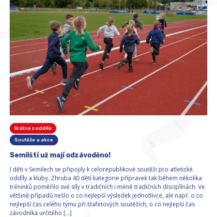
Krátce z oddílů
Soutěže a akce
Semilští už mají odzávoděno!
I děti v Semilech se připojily k celorepublikové soutěži pro atletické
oddíly a kluby. Zhruba 40 dětí kategorie přípravek tak během několika
tréninků poměřilo své síly v tradičních i méně tradičních disciplínách. Ve
většině případů nešlo o co nejlepší výsledek jednotlivce, ale např. o co
nejlepší čas celého týmu při štafetových soutěžích, o co nejlepší čas
závodníka určitého […]