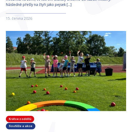
Následně přešly na čtyři jako pejsek […]
15. června 2026
Krátce z oddílů
Soutěže a akce