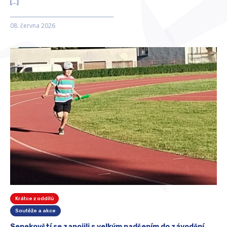
[…]
08. června 2026
Krátce z oddílů
Soutěže a akce
Sepekovští se zapojili s velkým nadšením do závodění