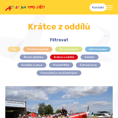
Kontakt
Krátce z oddílů
Filtrovat
Vše
Představujeme
Zpravodajství
Informujeme
Školní atletika
Krátce z oddílů
Ostatní
Soutěže a akce
Projekt MZe
Ústecký kraj
Fanoušek je součástí týmu