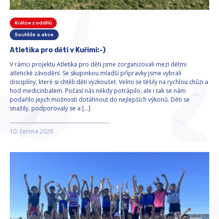
Krátce z oddílů
Soutěže a akce
Atletika pro děti v Kuřimi:-)
V rámci projektu Atletika pro děti jsme zorganizovali mezi dětmi
atletické závodění. Se skupinkou mladší přípravky jsme vybrali
disciplíny, které si chtěli děti vyzkoušet. Velmi se těšily na rychlou chůzi a
hod medicinbalem. Počasí nás někdy potrápilo, ale i tak se nám
podařilo jejich možnosti dotáhnout do nejlepších výkonů. Děti se
snažily, podporovaly se a […]
10. června 2026