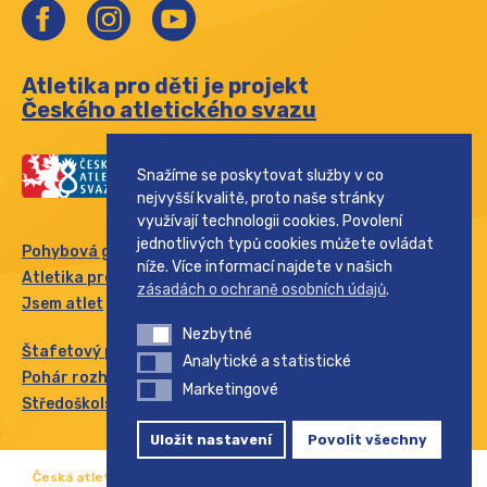
Atletika pro děti je projekt
Českého atletického svazu
Snažíme se poskytovat služby v co
nejvyšší kvalitě, proto naše stránky
využívají technologii cookies. Povolení
jednotlivých typů cookies můžete ovládat
Pohybová gramotnost
níže. Více informací najdete v našich
Atletika pro rodinu
zásadách o ochraně osobních údajů
.
Jsem atlet
Nezbytné
Nezbytné
Štafetový pohár
Analytické a statistické
Analytické a statistické
Pohár rozhlasu
Marketingové
Marketingové
Středoškolský pohár
Uložit nastavení
Povolit všechny
Česká atletika s.r.o. Všechna práva vyhrazena.