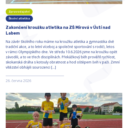
Zpravodajství
Školní atletika
Zakončení kroužku atletika na ZŠ Mírová v Ústí nad
Labem
Na závěr školního roku máme na kroužku atletika a gymnastika dvě
tradiční akce, a to letní víceboj a společné sportování s rodiči, letos
v rámci Olympijského dne. Ve středu 10.6.2026 jsme na kroužku opět
závodili, a to ve třech disciplínách. Překážkový běh prověřil rychlost,
skokanská dráha s kotouly obratnost a hod oštěpem švih v paži. Zimní
vítězství obhájili sourozenci […]
26. června 2026