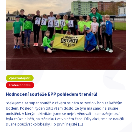
Zpravodajství
Krátce z oddílů
Hodnocení soutěže EPP pohledem trenérů!
“děkujeme za super soutěž V závěru se nám to zvrtlo v hon za každým
bodem. Poslední týden totiž všem došlo, že tým má šanci na slušné
umístění. A kterým aktivitám jsme se nejvíc věnovali – samozřejmostí
byla chůze a běh, na tréninku i ve volném čase. Díky akci jsme se naučili
slušně používat koloběžky. Po první nejisté […]