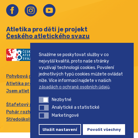
Atletika pro děti je projekt
Českého atletického svazu
Snažíme se poskytovat služby v co
nejvyšší kvalitě, proto naše stránky
využívají technologii cookies. Povolení
jednotlivých typů cookies můžete ovládat
Pohybová gramotnost
níže. Více informací najdete v našich
Atletika pro rodinu
zásadách o ochraně osobních údajů
.
Jsem atlet
Nezbytné
Nezbytné
Štafetový pohár
Analytické a statistické
Analytické a statistické
Pohár rozhlasu
Marketingové
Marketingové
Středoškolský pohár
Uložit nastavení
Povolit všechny