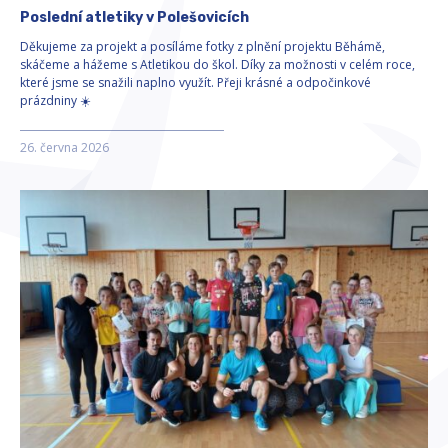
Poslední atletiky v Polešovicích
Děkujeme za projekt a posíláme fotky z plnění projektu Běhámě,
skáčeme a hážeme s Atletikou do škol. Díky za možnosti v celém roce,
které jsme se snažili naplno využít. Přeji krásné a odpočinkové
prázdniny ☀️
26. června 2026