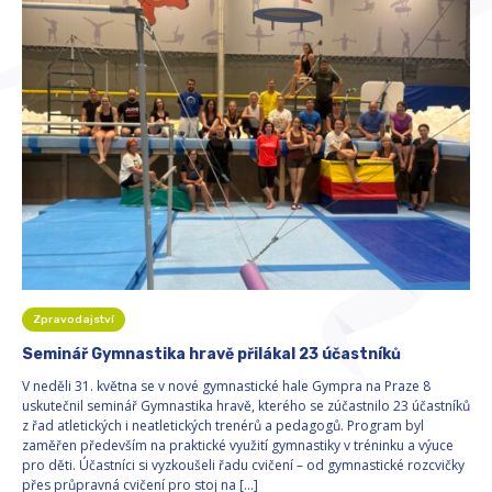
Zpravodajství
Seminář Gymnastika hravě přilákal 23 účastníků
V neděli 31. května se v nové gymnastické hale Gympra na Praze 8
uskutečnil seminář Gymnastika hravě, kterého se zúčastnilo 23 účastníků
z řad atletických i neatletických trenérů a pedagogů. Program byl
zaměřen především na praktické využití gymnastiky v tréninku a výuce
pro děti. Účastníci si vyzkoušeli řadu cvičení – od gymnastické rozcvičky
přes průpravná cvičení pro stoj na […]