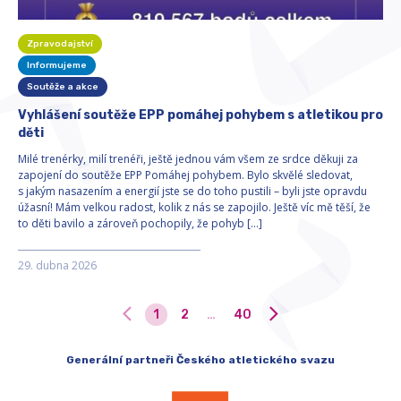
Zpravodajství
Informujeme
Soutěže a akce
Vyhlášení soutěže EPP pomáhej pohybem s atletikou pro
děti
Milé trenérky, milí trenéři, ještě jednou vám všem ze srdce děkuji za
zapojení do soutěže EPP Pomáhej pohybem. Bylo skvělé sledovat,
s jakým nasazením a energií jste se do toho pustili – byli jste opravdu
úžasní! Mám velkou radost, kolik z nás se zapojilo. Ještě víc mě těší, že
to děti bavilo a zároveň pochopily, že pohyb […]
29. dubna 2026
1
2
…
40
Generální partneři Českého atletického svazu