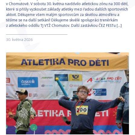
v Chomutově. V sobotu 30. května navštívilo atletickou zónu na 300 dětí,
které si přišly vyzkoušet základy atletiky mezi řadou dalších sportovních
aktivit. Děkujeme všem malým sportovcům za skvělou atmosféru a
těšíme se na další setkání! Děkujeme skvělé spolupráci trenérkám
z atletického oddílu TJ VTŽ Chomutov. Další zastávkou ČEZ FESTu […]
30. května 2026