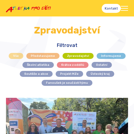
Kontakt
Zpravodajství
Filtrovat
Vše
Představujeme
Zpravodajství
Informujeme
Školní atletika
Krátce z oddílů
Ostatní
Soutěže a akce
Projekt MZe
Ústecký kraj
Fanoušek je součástí týmu