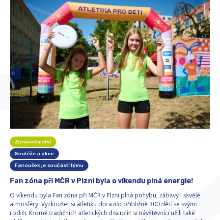
Zpravodajství
Soutěže a akce
Fanoušek je součástí týmu
Fan zóna při MČR v Plzni byla o víkendu plná energie!
O víkendu byla Fan zóna při MČR v Plzni plná pohybu, zábavy i skvělé
atmosféry. Vyzkoušet si atletiku dorazilo přibližně 300 dětí se svými
rodiči. Kromě tradičních atletických disciplín si návštěvníci užili také