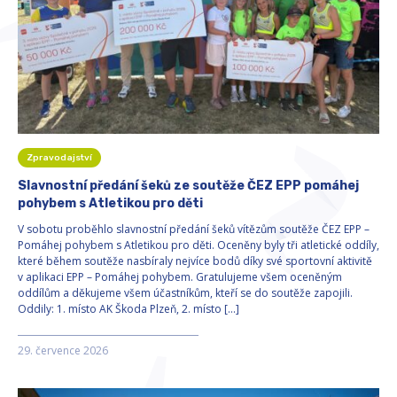
Zpravodajství
Slavnostní předání šeků ze soutěže ČEZ EPP pomáhej
pohybem s Atletikou pro děti
V sobotu proběhlo slavnostní předání šeků vítězům soutěže ČEZ EPP –
Pomáhej pohybem s Atletikou pro děti. Oceněny byly tři atletické oddíly,
které během soutěže nasbíraly nejvíce bodů díky své sportovní aktivitě
v aplikaci EPP – Pomáhej pohybem. Gratulujeme všem oceněným
oddílům a děkujeme všem účastníkům, kteří se do soutěže zapojili.
Oddily: 1. místo AK Škoda Plzeň, 2. místo […]
29. července 2026