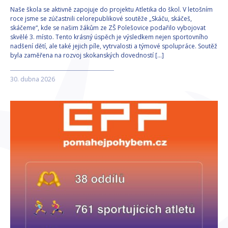
Naše škola se aktivně zapojuje do projektu Atletika do škol. V letošním
roce jsme se zúčastnili celorepublikové soutěže „Skáču, skáčeš,
skáčeme“, kde se našim žákům ze ZŠ Polešovice podařilo vybojovat
skvělé 3. místo. Tento krásný úspěch je výsledkem nejen sportovního
nadšení dětí, ale také jejich píle, vytrvalosti a týmové spolupráce. Soutěž
byla zaměřena na rozvoj skokanských dovedností […]
30. dubna 2026