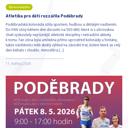
Zpravodajství
Atletika pro děti rozzářila Poděbrady
Poděbradská kolonáda ožila sportem, hudbou a dětským nadšením.
Do FAN zóny během dne dorazilo na 550 dětí, které si s obrovskou
chutí vyzkoušely nejrůznější atletické disciplíny i netradiční aktivity
k tomu. Fan zóna byla umístěna přímo uprostřed kolonády u fontány,
takže návštěvníci měli skvělý výhled na závodní trať, kolem které se celý
den běhalo i chodilo. Atmosféra […]
11. května 2026