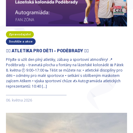
Zpravodajství
Soutěže a akce
🏃‍♂️ ATLETIKA PRO DĚTI – PODĚBRADY 🏃‍♀️
Přijďte si užít den plný atletiky, zábavy a sportovní atmosféry! 📍
Poděbrady – travnatá plocha u fontány na lázeňské kolonádě 📅 Pátek
8. května 🕘 9:00–17:00 👟 Těšit se můžete na: • atletické disciplíny pro
děti • odměny pro malé sportovce • setkání s oblíbeným maskotem
zajícem Atíkem • výuka sportovní chůze ✍️ Autogramiáda atletických
reprezentantů: 10:40 […]
06. května 2026