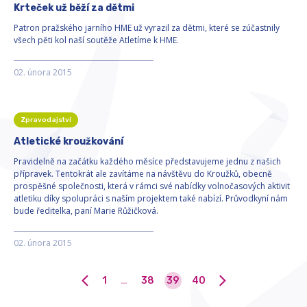
Krteček už běží za dětmi
Patron pražského jarního HME už vyrazil za dětmi, které se zúčastnily
všech pěti kol naší soutěže Atletíme k HME.
02. února 2015
Zpravodajství
Atletické kroužkování
Pravidelně na začátku každého měsíce představujeme jednu z našich
přípravek. Tentokrát ale zavítáme na návštěvu do Kroužků, obecně
prospěšné společnosti, která v rámci své nabídky volnočasových aktivit
atletiku díky spolupráci s naším projektem také nabízí. Průvodkyní nám
bude ředitelka, paní Marie Růžičková.
02. února 2015
1
…
38
39
40