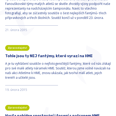
Fanouškovské týmy malých atletů se skvěle zhostily výzvy podpořit naše
reprezentanty na nadcházejícím šampionátu. Navíc to všechno
fotografují, aby se zúčastnily soutěže o šest nejlepších fantýmů- třech
přípravkových a třech školních. Soutěž končí už v pondělí 23. února.
21. února 2015
Zpravodajství
Tohle jsou ty NEJ fantýmy, které vyrazí na HME
A je tu vyhlášení soutěže o nejfotogeničtější fantýmy, které od nás získají
pro své malé atlety náramek HME. Soutěž, kterou jsme volně navázali na
naši akci Atletíme k HME, znovu ukázala, jak tvořiví malí atleti, jejich
trenéři a učitelé jsou.
19. února 2015
Zpravodajství
Harfa nabídne sportování i focení s patronem HME,