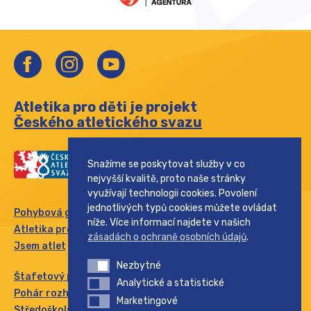
Atletika pro děti je projekt
Českého atletického svazu
Snažíme se poskytovat služby v co
nejvyšší kvalitě, proto naše stránky
využívají technologii cookies. Povolení
jednotlivých typů cookies můžete ovládat
Pohybová gramotnost
níže. Více informací najdete v našich
Atletika pro rodinu
zásadách o ochraně osobních údajů
.
Jsem atlet
Nezbytné
Nezbytné
Štafetový pohár
Analytické a statistické
Analytické a statistické
Pohár rozhlasu
Marketingové
Marketingové
Středoškolský pohár