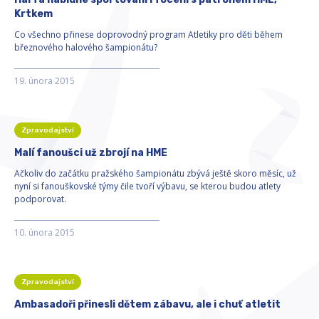
Krtkem
Co všechno přinese doprovodný program Atletiky pro děti během
březnového halového šampionátu?
19. února 2015
Zpravodajství
Malí fanoušci už zbrojí na HME
Ačkoliv do začátku pražského šampionátu zbývá ještě skoro měsíc, už
nyní si fanouškovské týmy čile tvoří výbavu, se kterou budou atlety
podporovat.
10. února 2015
Zpravodajství
Ambasadoři přinesli dětem zábavu, ale i chuť atletit