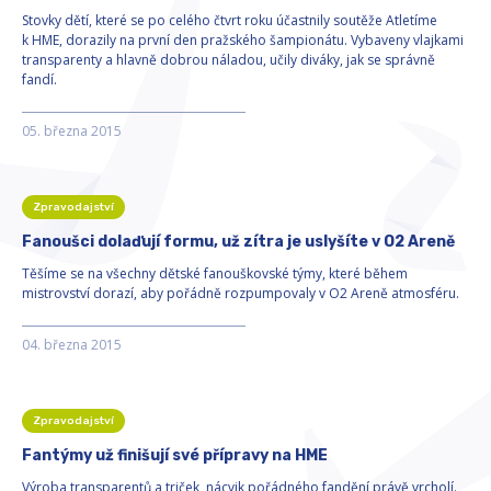
Stovky dětí, které se po celého čtvrt roku účastnily soutěže Atletíme
k HME, dorazily na první den pražského šampionátu. Vybaveny vlajkami
transparenty a hlavně dobrou náladou, učily diváky, jak se správně
fandí.
05. března 2015
Zpravodajství
Fanoušci dolaďují formu, už zítra je uslyšíte v O2 Areně
Těšíme se na všechny dětské fanouškovské týmy, které během
mistrovství dorazí, aby pořádně rozpumpovaly v O2 Areně atmosféru.
04. března 2015
Zpravodajství
Fantýmy už finišují své přípravy na HME
Výroba transparentů a triček, nácvik pořádného fandění právě vrcholí.