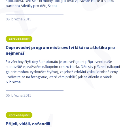
Špotáková. Děti se s ní mohly fotografovat v pražské Harfě u stánku
partnera Atletiky pro děti, Seatu.
08. března 2015
Zpravodajství
Doprovodný program mistrovství láká na atletiku pro
nejmenší
Po všechny čtyři dny šampionátu je pro veřejnost připraveno naše
stanoviště v pražském nákupním centru Harfa. Děti si v přízemí nákupní
galerie mohou vyzkoušet čtyřboj, za jehož zdolání získají drobné ceny.
Podívejte se na fotografie, které vám přiblíží, jak se atletilo v pátek
6. března.
06. března 2015
Zpravodajství
Přijeli, viděli, zafandili