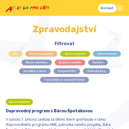
Kontakt
Zpravodajství
Filtrovat
Vše
Představujeme
Zpravodajství
Informujeme
Školní atletika
Krátce z oddílů
Ostatní
Soutěže a akce
Projekt MZe
Ústecký kraj
Fanoušek je součástí týmu
Zpravodajství
Doprovodný program s Bárou Špotákovou
V sobotu 7. března zavítala za dětmi, které sportovaly v rámci
doprovodného programu HME, patronka našeho projektu, Bára